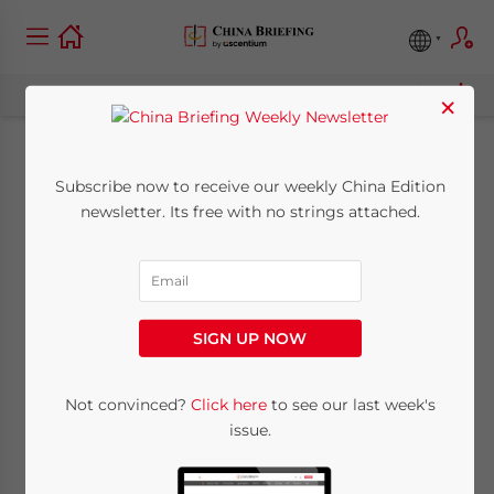
×
Двусторонняя торговля
Subscribe now to receive our weekly China Edition
newsletter. Its free with no strings attached.
между Китаем и
Россией является
самым
SIGN UP NOW
быстрорастущим
Not convinced?
Click here
to see our last week's
коридором в мире
issue.