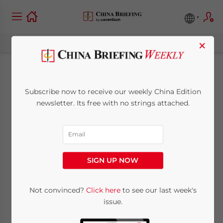
×
Как открыть компанию
Subscribe now to receive our weekly China Edition
в Китае? Ключевые
newsletter. Its free with no strings attached.
моменты и подводные
камни при открытии
SIGN UP NOW
компании (Часть II).
Not convinced?
Click here
to see our last week's
issue.
July 10, 2017
Posted by
China Briefing
Reading Time:
6
minutes