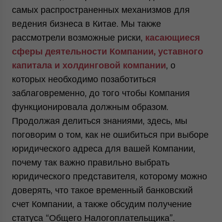
website. Please send me business news and updates
самых распространенных механизмов для
for Asia!
ведения бизнеса в Китае. Мы также
рассмотрели возможные риски,
касающиеся
- case sensitive
сферы деятельности Компании, уставного
капитала и холдинговой компании
, о
которых необходимо позаботиться
заблаговременно, до того чтобы Компания
функционировала должным образом.
Продолжая делиться знаниями, здесь, мы
поговорим о том, как не ошибиться при выборе
юридического адреса для вашей Компании,
почему так важно правильно выбрать
юридического представителя, которому можно
доверять, что такое временный банковский
счет Компании, а также обсудим получение
статуса “Общего Налогоплательщика”.