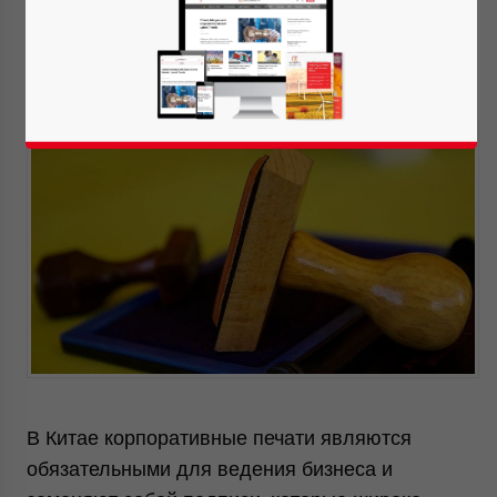
Edited by
Maria Kotova
Translated by
Dimitri Hedriakov
В Китае корпоративные печати являются
обязательными для ведения бизнеса и
Yes, I have read the
Privacy Policy
Statement for this