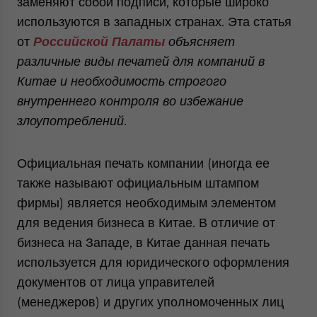
заменяют собой подписи, которые широко
website. Please send me business news and updates
используются в западных странах. Эта статья
for Asia!
от
Российской Палаты
объясняет
различные виды печатей для компаний в
- case sensitive
Китае и необходимость строгого
внутреннего контроля во избежание
злоупотреблений.
Официальная печать компании (иногда ее
также называют официальным штампом
фирмы) является необходимым элементом
для ведения бизнеса в Китае. В отличие от
бизнеса на Западе, в Китае данная печать
используется для юридического оформления
документов от лица управителей
(менеджеров) и других уполномоченных лиц