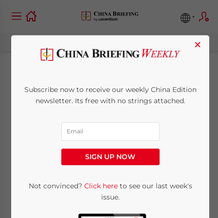
×
Корпоративные Печати
Subscribe now to receive our weekly China Edition
в Китае: Виды и
newsletter. Its free with no strings attached.
Функции
March 18, 2019
Posted by
China Briefing
SIGN UP NOW
Reading Time:
5
minutes
Not convinced?
Click here
to see our last week's
Available language
issue.