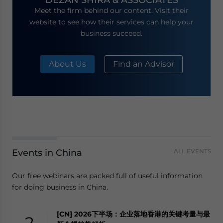
Meet the firm behind our content. Visit their
website to see how their services can help your
business succeed.
About Us
Find an Advisor
Events in China
ALL EVENTS
Our free webinars are packed full of useful information
for doing business in China.
[CN] 2026下半场：企业落地香港的关键考量与最
2