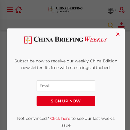
×
Ascentium adquiere
Dezan Shira &
Subscribe now to receive our weekly China Edition
newsletter. Its free with no strings attached.
Associates y amplía
su presencia a 27
mercados,
SIGN UP NOW
reforzando sus
Not convinced?
Click here
to see our last week's
capacidades en
issue.