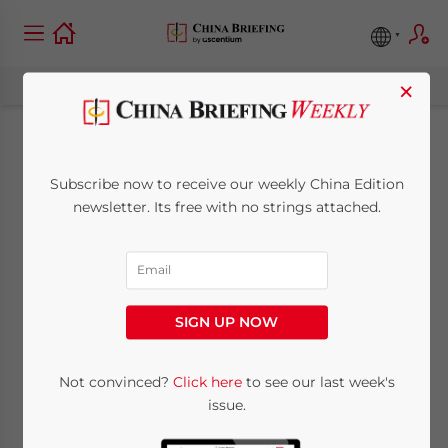
×
Augmentation de 11,9
Subscribe now to receive our weekly China Edition
pourcent au 1er
newsletter. Its free with no strings attached.
trimestre pour le PIB
de la Chine et hausse
SIGN UP NOW
de 2,2 pourcent pour
l’IPC
Not convinced?
Click here
to see our last week's
issue.