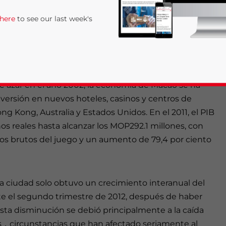
 la región debido a sus limitados recursos naturales
 here
to see our last week's
de azar en el año 2002, la economía de Macao se ha
ersión en nuevos hoteles, casinos y centros de
 Kong, Australia y Estados Unidos. En el 2011, el PIB
nos reales hasta alcanzar los MOP292.1 millones, con
sos brutos del juego y un aumento de 79,4 por ciento
rivacy Policy
Statement for this website. Please send me 
nsitive
la ciudad solo obtuvo un crecimiento interanual del
nte el segundo trimestre de 2012, después de haber
 Esta disminución se debió principalmente a la caída
ntes，circunstancias que han afectado seriamente al