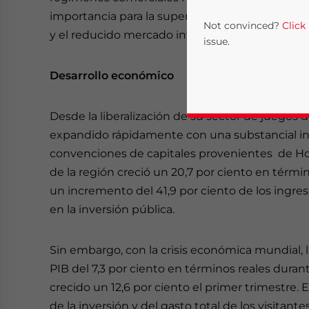
importancia para la supervivencia económica de
Not convinced?
Click
y el reducido mercado interno.
issue.
Desarrollo económico
Desde la liberalización de su sector de juegos 
expandido rápidamente con una substancial inv
convenciones de capitales provenientes de Hong
de la región creció un 20,7 por ciento en térmi
un incremento del 41,9 por ciento de los ingre
Yes, I have read the
P
en la inversión pública.
- case se
Sin embargo, con la crisis económica mundial, 
PIB del 7,3 por ciento en términos reales dura
crecido un 12,6 por ciento el primer trimestre.
de la inversión y del gasto total de los visita