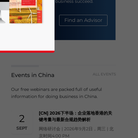
help your business succeed.
About Us
Find an Advisor
Events in China
ALL EVENTS
business news and updates for Asia!
Our free webinars are packed full of useful
information for doing business in China.
[CN] 2026下半场：企业落地香港的关
2
键考量与最新合规趋势解析
SEPT
网络研讨会 | 2026年9月2日，周三 | 北
京时间4:00 PM