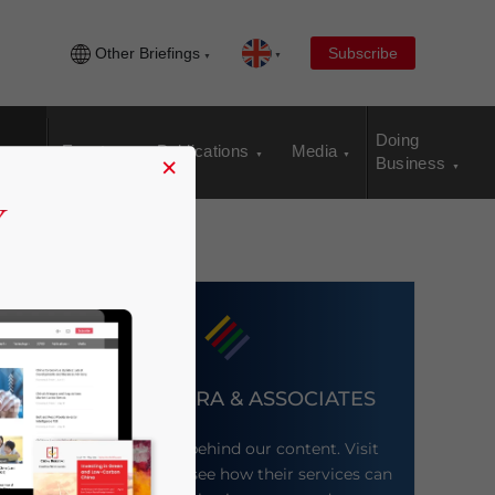
Other Briefings
Subscribe
Doing
Events
Publications
Media
×
Business
DEZAN SHIRA & ASSOCIATES
Meet the firm behind our content. Visit
their website to see how their services can