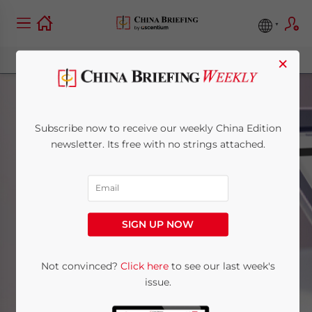
×
Subscribe now to receive our weekly China Edition
newsletter. Its free with no strings attached.
Spanish
SIGN UP NOW
Home
News
Spanish
Not convinced?
Click here
to see our last week's
issue.