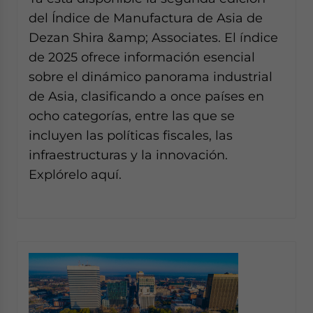
website. Please send me business news and updates
del Índice de Manufactura de Asia de
for Asia!
Dezan Shira &amp; Associates. El índice
de 2025 ofrece información esencial
- case sensitive
sobre el dinámico panorama industrial
de Asia, clasificando a once países en
ocho categorías, entre las que se
incluyen las políticas fiscales, las
infraestructuras y la innovación.
Explórelo aquí.