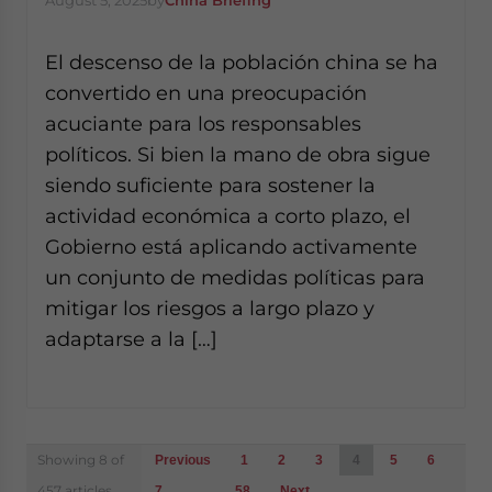
August 5, 2025
by
China Briefing
El descenso de la población china se ha
convertido en una preocupación
acuciante para los responsables
políticos. Si bien la mano de obra sigue
siendo suficiente para sostener la
actividad económica a corto plazo, el
Gobierno está aplicando activamente
un conjunto de medidas políticas para
mitigar los riesgos a largo plazo y
adaptarse a la […]
Posts
Showing 8 of
Previous
1
2
3
4
5
6
navigation
457 articles
7
…
58
Next