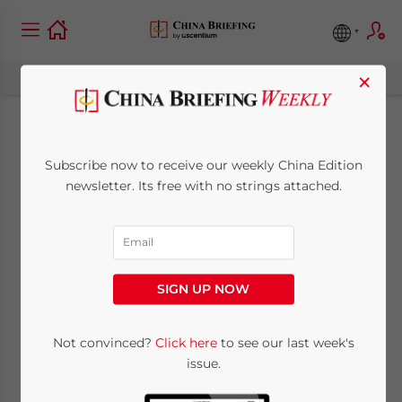
×
China Apoya el
Subscribe now to receive our weekly China Edition
Desarrollo de
newsletter. Its free with no strings attached.
Londres como
Mercado de Yuanes
SIGN UP NOW
Renminbi en el
Exterior
Not convinced?
Click here
to see our last week's
issue.