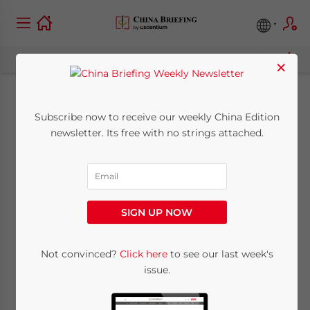
×
China befreit kleine
Subscribe now to receive our weekly China Edition
newsletter. Its free with no strings attached.
Unternehmen von 22
Gebühren
SIGN UP NOW
November 29, 2011
Posted by
China Briefing
Reading Time:
2
minutes
Not convinced?
Click here
to see our last week's
29. November – Die chinesische Regierung
issue.
hat vor kurzem beschlossen, Kleinst- und
Kleinunternehmen (MSEs) von 22