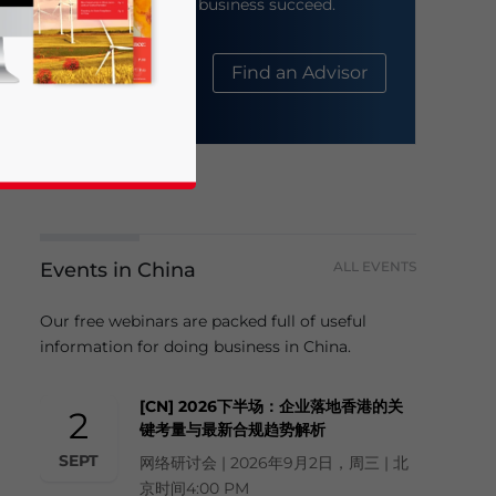
help your business succeed.
About Us
Find an Advisor
Events in China
ALL EVENTS
business news and updates for Asia!
Our free webinars are packed full of useful
information for doing business in China.
[CN] 2026下半场：企业落地香港的关
2
键考量与最新合规趋势解析
SEPT
网络研讨会 | 2026年9月2日，周三 | 北
京时间4:00 PM