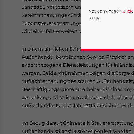
Landes zu verbessern und das Antragsverfahr
Not convinced?
Click
vereinfachen, angekündigt. Ein Pilotprojekt,
issue.
Exportsteuererstattungen für Güter erlaubt, w
wird ebenfalls erweitert werden.
In einem ähnlichen Schritt wurden die Ausfuh
Außenhandel betreibende Service-Provider er
exportbezogene Dienstleistungen für inländisch
werden. Beide Maßnahmen zeigen die Sorge de
Aufrechterhaltung des starken Außenhandelswa
Yes, I have read the
P
Beschäftigungsquote zu erhalten). Chinas Impo
gesunken, und es ist unwahrscheinlich, dass d
- case se
Außenhandel für das Jahr 2014 erreichen wird.
Im Bezug darauf: China stellt Steuererstattung
Außenhandelsdienstleister exportiert werden, k