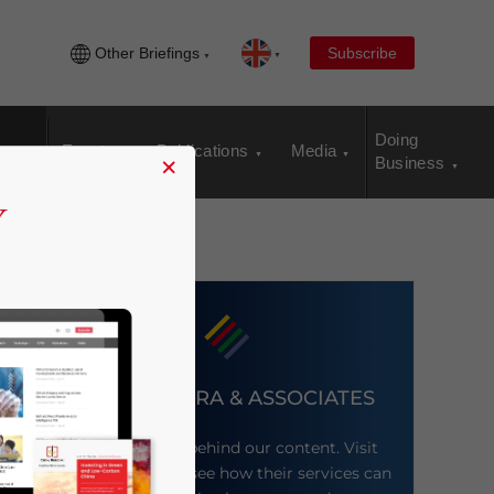
Other Briefings
Subscribe
Doing
Events
Publications
Media
×
Business
DEZAN SHIRA & ASSOCIATES
Meet the firm behind our content. Visit
their website to see how their services can