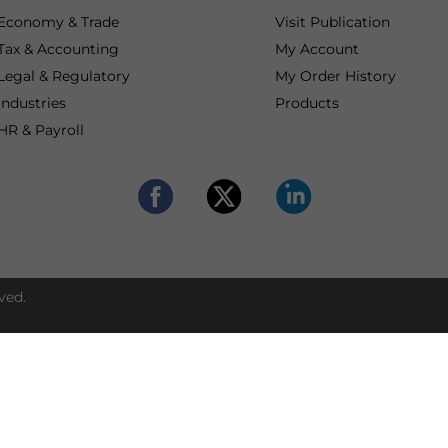
Economy & Trade
Visit Publication
Tax & Accounting
My Account
Legal & Regulatory
My Order History
Industries
Products
HR & Payroll
ved.
Get expert suppor
Contact our advisors