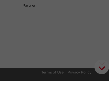
Partner
Terms of Use
Privacy Policy
t for
Download our China
✕