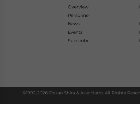
Overview
Personnel
News
Events
Subscribe
©1992-2026 Dezan Shira & Associates All Rights Reser