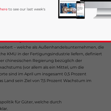
en für die Inanspruchnahme von Rabatten zu
 here
to see our last week's
 welches Finanzleasingunternehmen
elche an ausländische Parteien vermietet werden,
rerstattungen der Mehrwertsteuer kürzlich auf
weitert – welche als Außenhandelsunternehmen, die
e KMU in der Fertigungsindustrie liefern, definiert
r chinesischen Regierung bezüglich der
chstums (vor allem als ein Mittel, um die
rivacy Policy
Statement for this website. Please send me 
rte sind im April um insgesamt 0,5 Prozent
as Land sein Ziel von 7,5 Prozent Wachstum im
nsitive
spolitik für Güter, welche durch
lar.