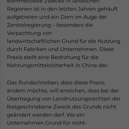
kommerzielle Zwecke in ländlichen
website. Please send me business news and updates for
Regionen ist in den letzten Jahren gehäuft
Asia!
aufgetreten und ein Dorn im Auge der
Zentralregierung – besonders die
- case sensitive
Verpachtung von
landwirtschaftlichen Grund für die Nutzung
durch Fabriken und Unternehmen. Diese
Praxis stellt eine Bedrohung für die
Nahrungsmittelsicherheit in China dar.
Das Rundschreiben, dass diese Praxis
ändern möchte, will erreichen, dass bei der
Übertragung von Landnutzungsrechten der
festgeschriebene Zweck des Grunds nicht
geändert werden darf. Wo ein
Unternehmen Grund für nicht-