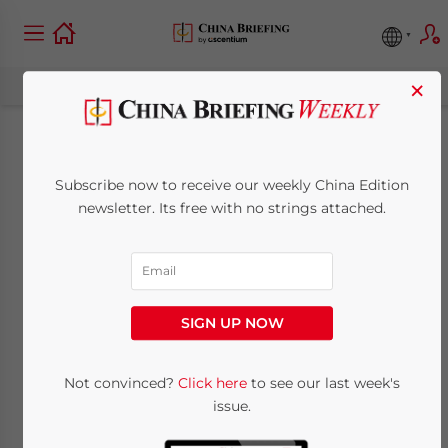
×
China geht gegen
Subscribe now to receive our weekly China Edition
illegales Verpachten
newsletter. Its free with no strings attached.
von
landwirtschaftlichem
SIGN UP NOW
Grund für
kommerzielle
Not convinced?
Click here
to see our last week's
issue.
Zwecke vor