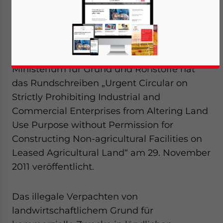
December 5, 2011
Posted by
China Briefing
Reading Time:
2
minutes
05. Dezember – Das chinesische
Ministerium für Grund und Rohstoffe hat
das Rundschreiben „Urgent Circular on
Strictly Prohibiting Industrial and
Commercial Enterprises from Altering Land
Use Purpose without Permission for
Constructing Non-agricultural Facilities on
Leased Agricultural Land“ am 29. November
2011 veröffentlicht.
Das illegale Verpachten von
landwirtschaftlichem Grund für
Yes, I have read the
Privacy Policy
Statement for this