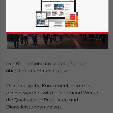
Der Binnenkonsum bleibt einer der
obersten Prioritäten Chinas.
Da chinesische Konsumenten immer
reicher werden, wird zunehmend Wert auf
die Qualität von Produkten und
Dienstleistungen gelegt.
Yes, I have read the
Privacy Policy
Statement for this