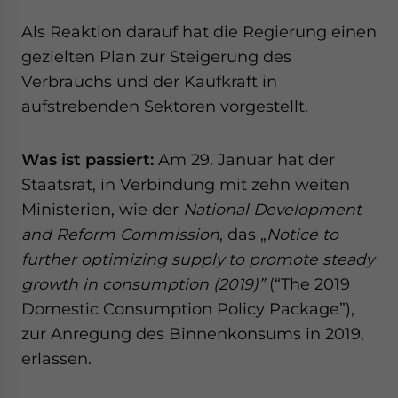
website. Please send me business news and updates
Als Reaktion darauf hat die Regierung einen
for Asia!
gezielten Plan zur Steigerung des
- case sensitive
Verbrauchs und der Kaufkraft in
aufstrebenden Sektoren vorgestellt.
Was ist passiert:
Am 29. Januar hat der
Staatsrat, in Verbindung mit zehn weiten
Ministerien, wie der
National Development
and Reform Commission
, das „
Notice to
further optimizing supply to promote steady
growth in consumption (2019)”
(“The 2019
Domestic Consumption Policy Package”),
zur Anregung des Binnenkonsums in 2019,
erlassen.