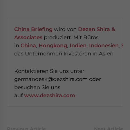
China Briefing
wird von
Dezan Shira &
Associates
produziert. Mit Büros
in
China
,
Hongkong
,
Indien
,
Indonesien
,
Si
das Unternehmen Investoren in Asien
Kontaktieren Sie uns unter
germandesk@dezshira.com oder
besuchen Sie uns
auf
www.dezshira.com
Previous Article
Next Article