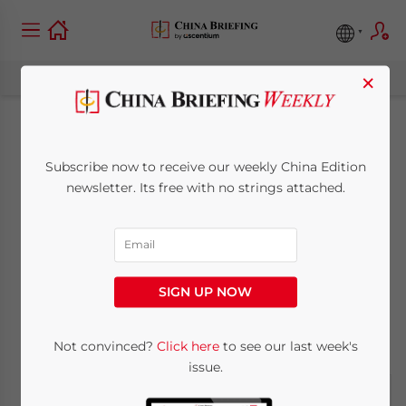
×
China revitalisiert
Subscribe now to receive our weekly China Edition
den Binnenkonsum
newsletter. Its free with no strings attached.
durch neues
Reformpaket
SIGN UP NOW
March 21, 2019
Posted by
German Desk
Not convinced?
Click here
to see our last week's
Written by
Dorcas Wong
Reading Time:
3
minutes
issue.