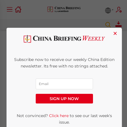
×
China verstärkt
Regeln für
Subscribe now to receive our weekly China Edition
newsletter. Its free with no strings attached.
Kapitalinvestitionen
in Pilotgebieten
SIGN UP NOW
March 15, 2011
Posted by
China Briefing
Reading Time:
3
minutes
Not convinced?
Click here
to see our last week's
15. März – China hat ein offizielles
issue.