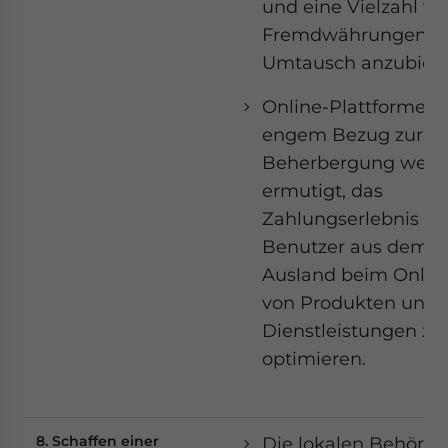
und eine Vielzahl vo
Fremdwährungen 
Umtausch anzubiete
Online-Plattformen 
engem Bezug zur
Beherbergung werd
ermutigt, das
Zahlungserlebnis fü
Benutzer aus dem
Ausland beim Onlin
von Produkten und
Dienstleistungen zu
optimieren.
8. Schaffen einer
Die lokalen Behörd