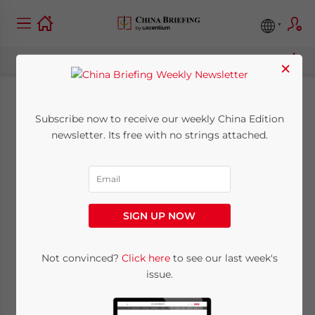
×
Chinas Maßnahmen
Subscribe now to receive our weekly China Edition
newsletter. Its free with no strings attached.
zur Erleichterung der
Hotelunterbringung
für Ausländer
SIGN UP NOW
October 9, 2024
Posted by
China Briefing
Not convinced?
Click here
to see our last week's
Written by
Qian Zhou
Reading Time:
6
minutes
issue.
China hat neue Maßnahmen eingeführt, die