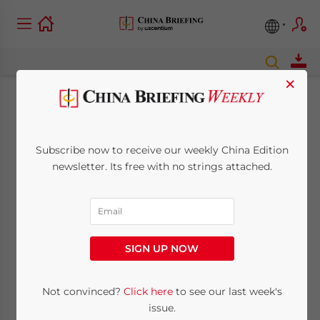
×
Cina ed Asia: I
corridoi per il libero
Subscribe now to receive our weekly China Edition
newsletter. Its free with no strings attached.
commercio e gli
accordi sui benefici
fiscali.
SIGN UP NOW
Not convinced?
Click here
to see our last week's
April 10, 2015
Posted by
Italian Desk
Reading Time:
5
minutes
issue.