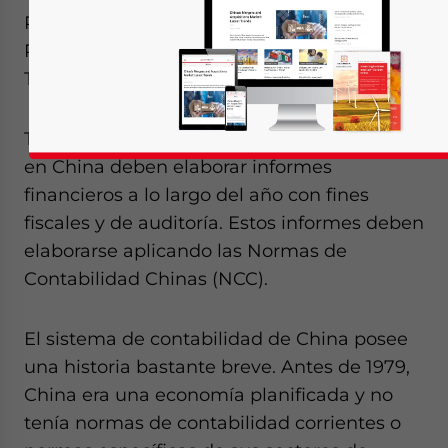
Por
Dezan Shira & Associates
Redactores: Steven Elsinga y Zhou Qian
Traducido por BPO Asia
Todas las empresas con capital extranjero
en China deben elaborar informes
financieros a lo largo del año con fines
fiscales y de auditoría. Estos informes deben
elaborarse aplicando las Normas de
Contabilidad Chinas (NCC).
El sistema de contabilidad de China posee
una historia bastante breve. Antes de 1979,
China era una economía planificada y no
tenía normas de contabilidad corrientes o