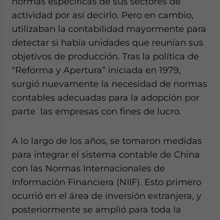
normas específicas de sus sectores de
Yes, I have read the
Privacy Policy
Statement for this website. Pl
actividad por así decirlo. Pero en cambio,
send me business news and updates for Asia!
utilizaban la contabilidad mayormente para
detectar si había unidades que reunían sus
- case sensitive
objetivos de producción. Tras la política de
“Reforma y Apertura” iniciada en 1979,
surgió nuevamente la necesidad de normas
contables adecuadas para la adopción por
parte las empresas con fines de lucro.
A lo largo de los años, se tomaron medidas
para integrar el sistema contable de China
con las Normas Internacionales de
Información Financiera (NIIF). Esto primero
ocurrió en el área de inversión extranjera, y
posteriormente se amplió para toda la