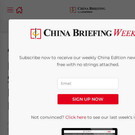
“Contabilizar” las
Subscribe now to receive our weekly China Edition news
Diferencias en el
free with no strings attached.
Sistema de
Información
SIGN UP NOW
Financiera de China
Not convinced?
Click here
to see our last week's i
April 1, 2015
Posted by
China Briefing
Reading Time:
10
minutes