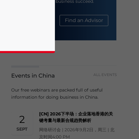
help your business succeed.
About Us
Find an Advisor
Events in China
ALL EVENTS
business news and updates for Asia!
Our free webinars are packed full of useful
information for doing business in China.
[CN] 2026下半场：企业落地香港的关
2
键考量与最新合规趋势解析
SEPT
网络研讨会 | 2026年9月2日，周三 | 北
京时间4:00 PM