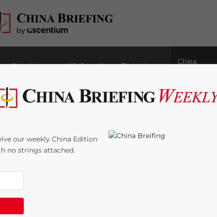
China
Regulatory
HR/Payroll
Technology
Outbound
esischen Kommunismus
ive our weekly China Edition
ith no strings attached.
e:
8
minutes
gzeilen, über Beschwerden der Vorstandsvorsitzenden