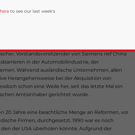
 Anstieg von Kosten innerhalb Chinas, welche direkt
 here
to see our last week's
n, ist es ratsam sich genauer mit den tatsächlichen
, dass ausländische Unternehmen gezwungen
menswerte an chinesische Unternehmen abzutreten,
scher, Vorstandsvorsitzender von Siemens rief China
sbarrieren in der Automobilindustrie, der
fernen. Während ausländische Unternehmen, allen
sive Herangehensweise bei der Akquisition von
esdoch schon eine Weile her, seit das letzte Mal ein
rivacy Policy
Statement for this website. Please send me 
sischen Amtsinhaber gerichtet wurde.
nsitive
ten 20 Jahre eine beachtliche Menge an Reformen, vor
ndische Firmen, durchgesetzt. 1990 war es noch
s den der USA überholen könnte. Aufgrund der