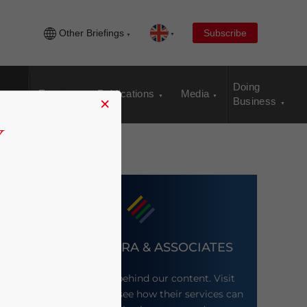
Other Briefings
Subscribe
Doing
Events
Publications
Media
×
Business
DEZAN SHIRA & ASSOCIATES
Meet the firm behind our content. Visit
their website to see how their services can