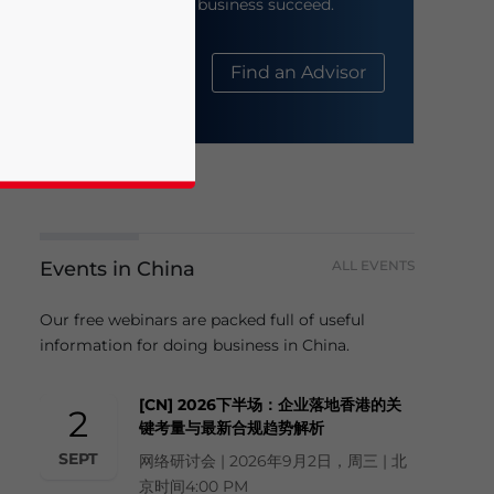
help your business succeed.
About Us
Find an Advisor
Events in China
ALL EVENTS
business news and updates for Asia!
Our free webinars are packed full of useful
information for doing business in China.
[CN] 2026下半场：企业落地香港的关
2
键考量与最新合规趋势解析
SEPT
网络研讨会 | 2026年9月2日，周三 | 北
京时间4:00 PM