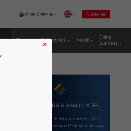
Other Briefings
Subscribe
Doing
Events
Publications
Media
×
Business
DEZAN SHIRA & ASSOCIATES
Meet the firm behind our content. Visit
their website to see how their services can