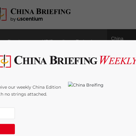
China
Regulatory
HR/Payroll
Technology
Outbound
ernationaler
ive our weekly China Edition
ländischer Athleten in
ith no strings attached.
me:
6
minutes