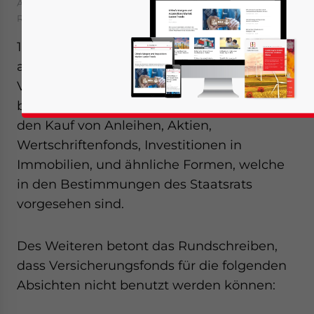
August 18, 2010
Posted by
China Briefing
Reading Time:
< 1
minute
17. August – Das Rundschreiben, welches
am 30. Juli publiziert wurde, gibt vor, dass
Versicherungsfonds nur folgendermaßen
benutzt werden dürfen: Für Bankguthaben,
den Kauf von Anleihen, Aktien,
Wertschriftenfonds, Investitionen in
Immobilien, und ähnliche Formen, welche
in den Bestimmungen des Staatsrats
vorgesehen sind.
Des Weiteren betont das Rundschreiben,
dass Versicherungsfonds für die folgenden
Absichten nicht benutzt werden können: