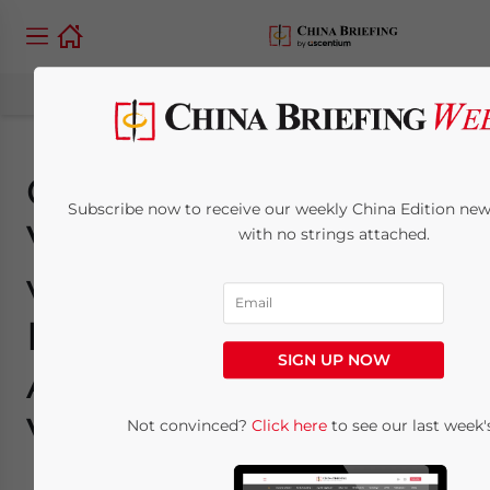
Chinesische
Subscribe now to receive our weekly China Edition newsl
Versicherungsaufsich
with no strings attached.
veröffentlicht
Richtlinien für die
SIGN UP NOW
Anlagepolitik von
Versicherungsfonds
Not convinced?
Click here
to see our last week's