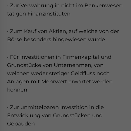
• Zur Verwahrung in nicht im Bankenwesen
Yes, I have read the
Privacy Policy
Statement for this website. Please
tätigen Finanzinstituten
me business news and updates for Asia!
- case sensitive
• Zum Kauf von Aktien, auf welche von der
Börse besonders hingewiesen wurde
• Für Investitionen in Firmenkapital und
Grundstücke von Unternehmen, von
welchen weder stetiger Geldfluss noch
Anlagen mit Mehrwert erwartet werden
können
• Zur unmittelbaren Investition in die
Entwicklung von Grundstücken und
Gebäuden