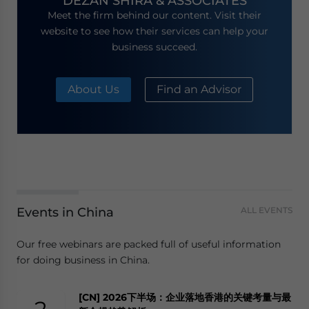
DEZAN SHIRA & ASSOCIATES
Meet the firm behind our content. Visit their
website to see how their services can help your
business succeed.
About Us
Find an Advisor
Events in China
ALL EVENTS
Our free webinars are packed full of useful information
for doing business in China.
[CN] 2026下半场：企业落地香港的关键考量与最