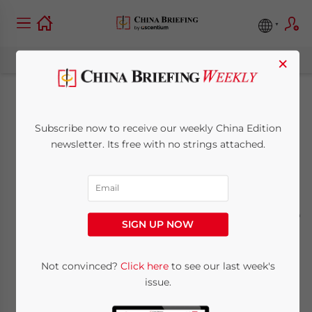
×
Die Messung
Subscribe now to receive our weekly China Edition
psychologischer
newsletter. Its free with no strings attached.
Konstrukte und die
Anwendungsbereiche
SIGN UP NOW
kostenintensiver
Testverfahren im
Not convinced?
Click here
to see our last week's
issue.
„Blue Collar“ und