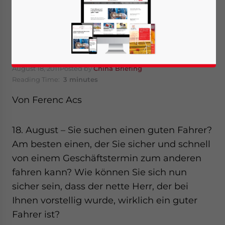
„White Collar“
Bereich
August 18, 2011
Posted by
China Briefing
Reading Time:
3
minutes
Von Ferenc Acs
18. August – Sie suchen einen guten Fahrer?
Am besten einen, der Sie sicher und schnell
von einem Geschäftstermin zum anderen
fahren kann? Wie können Sie sich nun
sicher sein, dass der nette Herr, der bei
Ihnen vorstellig wurde, wirklich ein guter
Fahrer ist?
Yes, I have read the
Privacy Policy
Statement for this