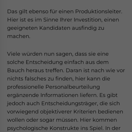
website. Please send me business news and updates
for Asia!
Das gilt ebenso für einen Produktionsleiter.
Hier ist es im Sinne Ihrer Investition, einen
- case sensitive
geeigneten Kandidaten ausfindig zu
machen.
Viele würden nun sagen, dass sie eine
solche Entscheidung einfach aus dem
Bauch heraus treffen. Daran ist nach wie vor
nichts falsches zu finden, hier kann die
professionelle Personalbeurteilung
ergänzende Informationen liefern. Es gibt
jedoch auch Entscheidungsträger, die sich
vorwiegend objektiverer Kriterien bedienen
wollen oder sogar müssen. Hier kommen
psychologische Konstrukte ins Spiel. In der