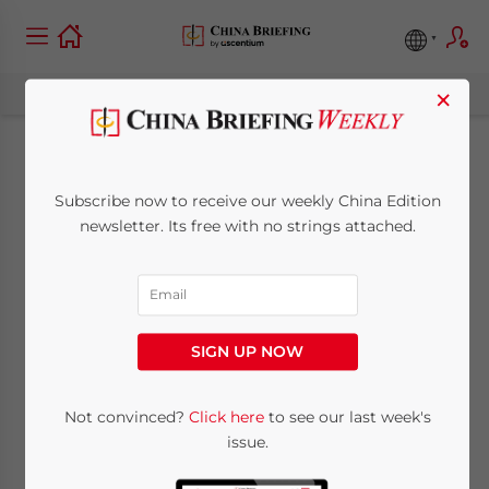
×
Ein Blick auf Chinas,
Subscribe now to receive our weekly China Edition
Indiens und
newsletter. Its free with no strings attached.
Vietnams
Körperschaftssteuer
SIGN UP NOW
December 1, 2012
Posted by
China Briefing
Not convinced?
Click here
to see our last week's
Reading Time:
5
minutes
issue.
„Im zunehmend vernetzten Asien, sehen