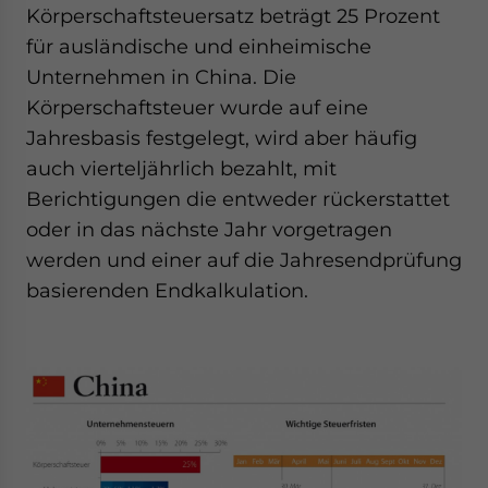
Körperschaftsteuersatz beträgt 25 Prozent
website. Please send me business news and updates
for Asia!
für ausländische und einheimische
Unternehmen in China. Die
- case sensitive
Körperschaftsteuer wurde auf eine
Jahresbasis festgelegt, wird aber häufig
auch vierteljährlich bezahlt, mit
Berichtigungen die entweder rückerstattet
oder in das nächste Jahr vorgetragen
werden und einer auf die Jahresendprüfung
basierenden Endkalkulation.