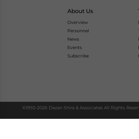
About Us
Overview
Personnel
News
Events
Subscribe
©1992-2026 Dezan Shira & Associates All Rights Reser