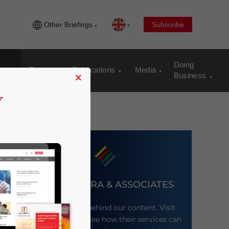
Other Briefings
Subscribe
Doing
Events
Publications
Media
×
Business
DEZAN SHIRA & ASSOCIATES
Meet the firm behind our content. Visit
their website to see how their services can