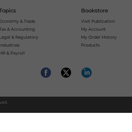
Topics
Bookstore
Economy & Trade
Visit Publication
Tax & Accounting
My Account
Legal & Regulatory
My Order History
Industries
Products
HR & Payroll
ved.