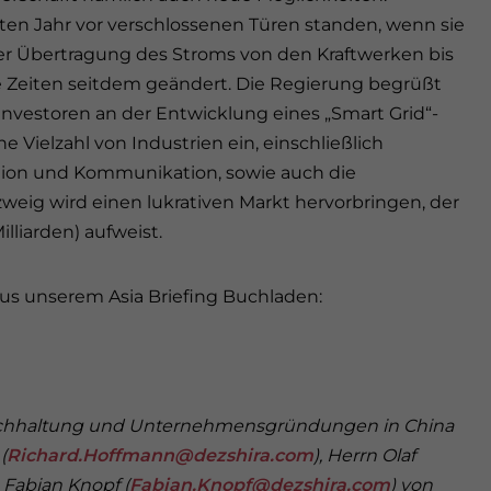
ten Jahr vor verschlossenen Türen standen, wenn sie
 der Übertragung des Stroms von den Kraftwerken bis
 Zeiten seitdem geändert. Die Regierung begrüßt
Investoren an der Entwicklung eines „Smart Grid“-
e Vielzahl von Industrien ein, einschließlich
ation und Kommunikation, sowie auch die
weig wird einen lukrativen Markt hervorbringen, der
Milliarden) aufweist.
aus unserem Asia Briefing Buchladen:
Buchhaltung und Unternehmensgründungen in China
(
Richard.Hoffmann@dezshira.com
), Herrn Olaf
n Fabian Knopf (
Fabian.Knopf@dezshira.com
) von