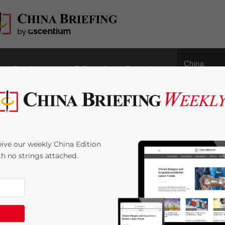
China
Regulatory
HR/Payroll
Technology
Outbound
in China:
ive our weekly China Edition
te, Investitionschance
ith no strings attached.
2
minutes