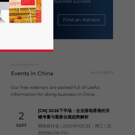
help your business succeed.
About Us
Find an Advisor
Events in China
ALL EVENTS
business news and updates for Asia!
Our free webinars are packed full of useful
information for doing business in China.
[CN] 2026下半场：企业落地香港的关
2
键考量与最新合规趋势解析
SEPT
网络研讨会 | 2026年9月2日，周三 | 北
京时间4:00 PM