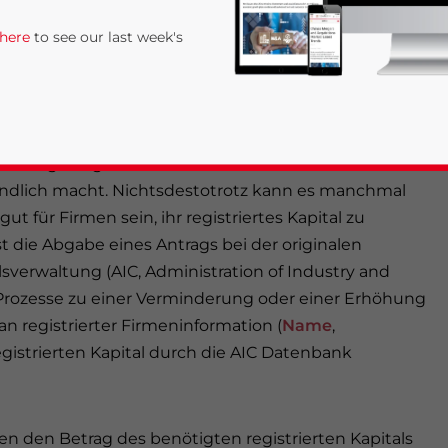
n müssen. Dieses Kapital ist als das „registrierte
 here
to see our last week's
mtauschkontrollen ist das registrierte Kapital einer
tiv wird oft die einzige finanzielle Quelle, zu der sie
hat.
atzung festgesetzt und auf die Geschäftslizenz
dlich macht. Nichtsdestotrotz kann es manchmal
t für Firmen sein, ihr registriertes Kapital zu
t die Abgabe eines Antrags bei der originalen
lsverwaltung (AIC, Administration of Industry and
rivacy Policy
Statement for this website. Please send me 
 Prozesse zu einer Verminderung oder einer Erhöhung
an registrierter Firmeninformation (
Name
,
nsitive
egistrierten Kapital durch die AIC Datenbank
n den Betrag des benötigten registrierten Kapitals