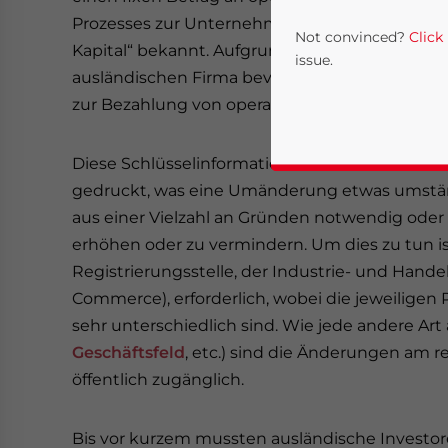
Prozesses zur Unternehmensgründung registriere
Not convinced?
Click
Kapital“ bekannt. Aufgrund strenger Währungsu
issue.
ausländischen Firma bevor ihr Zahlungsfluss posi
zur Bezahlung von operativen Kosten Zugang 
Diese Schlüsselinformation wird in der Firmens
gedruckt, was eine Umänderung etwas umstän
aus einer Vielzahl an Gründen notwendig oder gu
erhöhen oder zu vermindern. Um dies zu tun is
Registrierungsstelle, der Industrie- und Hande
Yes, I have read the
P
Commerce), erforderlich, wobei die jeweiligen
sehr unterschiedlich sind. Wie jede andere Art 
- case se
Geschäftsfeld
, etc.) sind die Änderungen am r
öffentlich zugänglich.
Bis vor kurzem mussten ausländische Investore