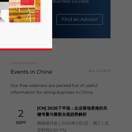
help your business succeed.
About Us
Find an Advisor
Events in China
ALL EVENTS
business news and updates for Asia!
Our free webinars are packed full of useful
information for doing business in China.
[CN] 2026下半场：企业落地香港的关
2
键考量与最新合规趋势解析
SEPT
网络研讨会 | 2026年9月2日，周三 | 北
京时间4:00 PM