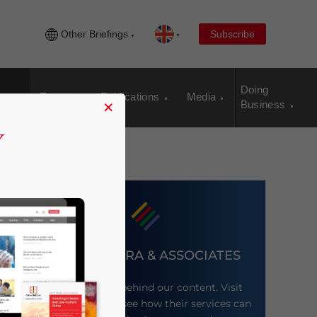
Other Briefings
Subscribe
Doing
Events
Publications
Media
×
Business
DEZAN SHIRA & ASSOCIATES
Meet the firm behind our content. Visit
their website to see how their services can