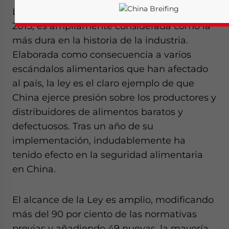
La ley de Seguridad alimentaria revisada en
2015, es ampliamente considerada como la
más dura en la historia de la industria.
Elaborada como consecuencia a varios
escándalos alimentarios que han afectado
al país, la ley es el claro ejemplo de que
China ejerce presión sobre los productores y
distribuidores de alimentos baratos y
defectuosos. Tras un año de su
implementación, indudablemente ha
tenido efecto en la seguridad alimentaria
en China.
Yes, I have read the
Privacy Policy
Statement for this website. Pl
send me business news and updates for Asia!
El alcance de la Ley es amplio, modificando
más del 90 por ciento de las normativas
- case sensitive
previas y añadiendo 49 nuevas, la mayoría