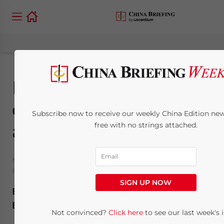
Evaluando las leyes
de seguridad
Subscribe now to receive our weekly China Edition news
alimentaria en China
free with no strings attached.
November 28, 2016
Posted by
China Briefing
Reading Time:
4
minutes
SIGN UP NOW
By
Riccardo Benussi
Editor: Jake Liddle
Not convinced?
Click here
to see our last week's i