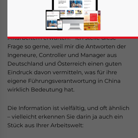
Von Martin Brandstötter
22. Juni – „Was sind für Sie die wichtigsten
Leistungen, die Sie von Ihren chinesischen
Mitarbeitern erwarten?“ Ich stelle diese
Frage so gerne, weil mir die Antworten der
Ingeneure, Controller und Manager aus
Deutschland und Österreich einen guten
Eindruck davon vermitteln, was für ihre
eigene Führungsverantwortung in China
wirklich Bedeutung hat.
Die Information ist vielfältig, und oft ähnlich
– vielleicht erkennen Sie darin ja auch ein
Stück aus Ihrer Arbeitswelt:
Yes, I have read the
Privacy Policy
Statement for this