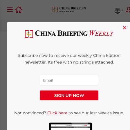
×
Führungsverantwortu
Subscribe now to receive our weekly China Edition
in China (Teil 1/5)
newsletter. Its free with no strings attached.
June 22, 2011
Posted by
China Briefing
Reading Time:
3
minutes
SIGN UP NOW
Was westliche Führungskräfte in China
erwarten – und was das für Sie selbst
Not convinced?
Click here
to see our last week's issue.
bedeutet