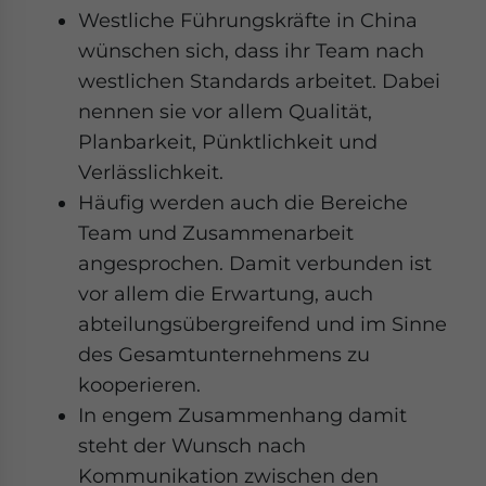
website. Please send me business news and updates for
Westliche Führungskräfte in China
Asia!
wünschen sich, dass ihr Team nach
westlichen Standards arbeitet. Dabei
- case sensitive
nennen sie vor allem Qualität,
Planbarkeit, Pünktlichkeit und
Verlässlichkeit.
Häufig werden auch die Bereiche
Team und Zusammenarbeit
angesprochen. Damit verbunden ist
vor allem die Erwartung, auch
abteilungsübergreifend und im Sinne
des Gesamtunternehmens zu
kooperieren.
In engem Zusammenhang damit
steht der Wunsch nach
Kommunikation zwischen den