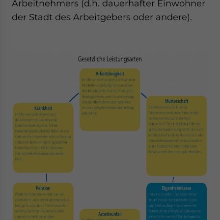
Arbeitnehmers (d.h. dauerhafter Einwohner
- case sensitive
der Stadt des Arbeitgebers oder andere).