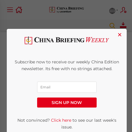
×
Gesetzliche
Leistungen in China:
Subscribe now to receive our weekly China Edition
newsletter. Its free with no strings attached.
Verpflichtungen des
Arbeitgeber
SIGN UP NOW
October 1, 2012
Posted by
China Briefing
Reading Time:
2
minutes
Not convinced?
Click here
to see our last week's
Ein Arbeitnehmer in China einzustellen,
issue.