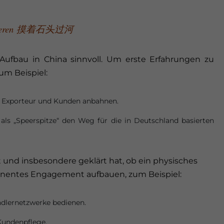
ueren
摸着石头过河
 Aufbau in China sinnvoll. Um erste Erfahrungen zu
um Beispiel:
hen Exporteur und Kunden anbahnen.
e als „Speerspitze“ den Weg für die in Deutschland basierten
nd insbesondere geklärt hat, ob ein physisches
manentes Engagement aufbauen, zum Beispiel:
ändlernetzwerke bedienen.
 Kundenpflege.