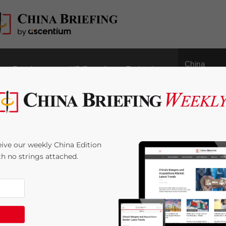
China
Regulatory
HR/Payroll
Technology
Outbound
kteintritt in China zu
ive our weekly China Edition
ith no strings attached.
Time:
5
minutes