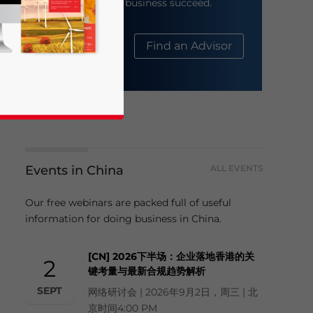
help your business succeed.
About Us
Find an Advisor
Events in China
ALL EVENTS
business news and updates for Asia!
Our free webinars are packed full of useful
information for doing business in China.
[CN] 2026下半场：企业落地香港的关
2
键考量与最新合规趋势解析
SEPT
网络研讨会 | 2026年9月2日，周三 | 北
京时间4:00 PM