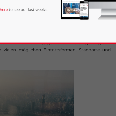
tigkeit in China”, das im
Bookstore
kostenlos zur Verfügung
 here
to see our last week's
hnkosten bereits zu hoch? Was ist mit den Risiken für
einen Partner? Diese und mehr Fragen stellen sich
a in Erwägung ziehen. Einerseits ist heute viel mehr
its ist ein China- Engagement heutzutage ungleich
e vielen möglichen Eintrittsformen, Standorte und
rivacy Policy
Statement for this website. Please send me 
nsitive