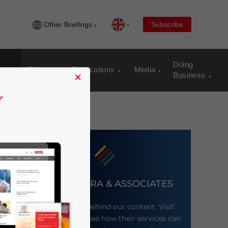
Other Briefings
Subscribe
Doing
Events
Publications
Media
×
Business
DEZAN SHIRA & ASSOCIATES
Meet the firm behind our content. Visit
their website to see how their services can