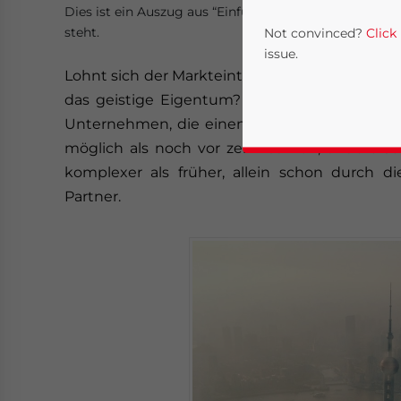
Dies ist ein Auszug aus “Einführung in die Geschäftstä
steht.
Not convinced?
Click
issue.
Lohnt sich der Markteintritt noch? Sind die Lo
das geistige Eigentum? Brauche/möchte ich 
Unternehmen, die einen Markteintritt in Chin
möglich als noch vor zehn Jahren; andererse
komplexer als früher, allein schon durch di
Partner.
Yes, I have read the
P
- case se