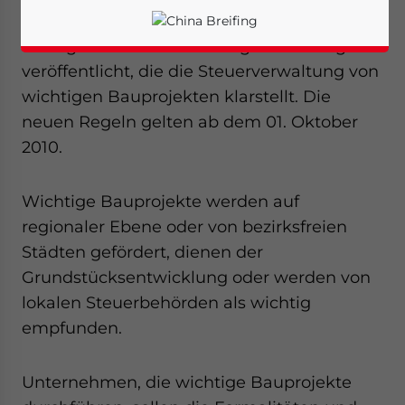
08. September – Die Steuerbehörde von
Guangxi hat eine Mitteilung am 27. August
veröffentlicht, die die Steuerverwaltung von
wichtigen Bauprojekten klarstellt. Die
neuen Regeln gelten ab dem 01. Oktober
2010.
Wichtige Bauprojekte werden auf
regionaler Ebene oder von bezirksfreien
Städten gefördert, dienen der
Grundstücksentwicklung oder werden von
lokalen Steuerbehörden als wichtig
empfunden.
Yes, I have read the
Privacy Policy
Statement for this
website. Please send me business news and updates
for Asia!
Unternehmen, die wichtige Bauprojekte