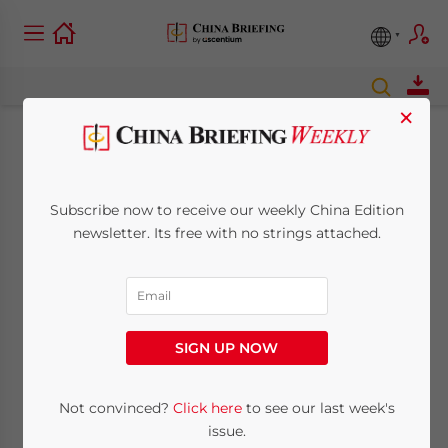
×
Guangxi stellt Regeln
für die
Subscribe now to receive our weekly China Edition
newsletter. Its free with no strings attached.
Steuerverwaltung
von großen
Bauprojekten klar
SIGN UP NOW
Not convinced?
Click here
to see our last week's
September 8, 2010
Posted by
China Briefing
Reading Time:
< 1
minute
issue.