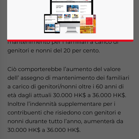
Il Segretario Finanziario di Hong Kong, John
Tsang, il 23 febbraio 2010 ha presentato il
bilancio di stato 2011-2012, in cui ha
proposto di aumentare le indennità di
mantenimento per i familiari a carico di
genitori e nonni del 20 per cento.
Ciò comporterebbe l’aumento del valore
dell’ assegno di mantenimento dei familiari
a carico di genitori/nonni oltre i 60 anni di
età dagli attuali 30.000 HK$ a 36.000 HK$.
Inoltre l’indennità supplementare per i
contribuenti che risiedono con genitori e
nonni durante tutto l’anno, aumenterà da
30.000 HK$ a 36.000 HK$.
Yes, I have read the
Privacy Policy
Statement for this