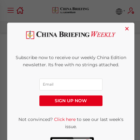
×
Hong Kong et
Subscribe now to receive our weekly China Edition
l’Autriche Signent
newsletter. Its free with no strings attached.
une Convention
Fiscale
SIGN UP NOW
May 27, 2010
Posted by
China Briefing
Not convinced?
Click here
to see our last week's
Reading Time:
< 1
minute
issue.
27 mai – Dans la lignée de la série d’accords