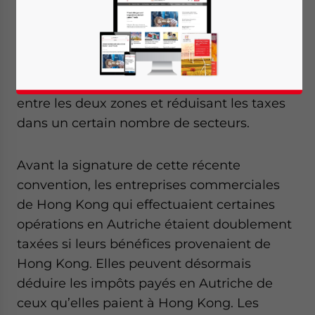
commerciaux organisés par le
gouvernement de Hong Kong, la région
administrative spéciale chinoise a signé un
accord commercial avec l’Autriche mardi
dernier supprimant la double imposition
entre les deux zones et réduisant les taxes
dans un certain nombre de secteurs.
Avant la signature de cette récente
convention, les entreprises commerciales
de Hong Kong qui effectuaient certaines
opérations en Autriche étaient doublement
taxées si leurs bénéfices provenaient de
Hong Kong. Elles peuvent désormais
déduire les impôts payés en Autriche de
ceux qu’elles paient à Hong Kong. Les
Yes, I have read the
Privacy Policy
Statement for this