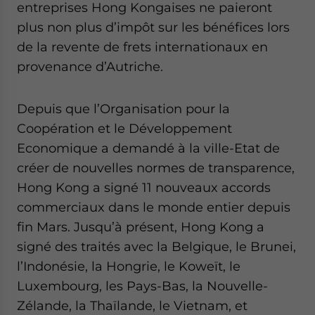
entreprises Hong Kongaises ne paieront
website. Please send me business news and updates
for Asia!
plus non plus d’impôt sur les bénéfices lors
de la revente de frets internationaux en
- case sensitive
provenance d’Autriche.
Depuis que l’Organisation pour la
Coopération et le Développement
Economique a demandé à la ville-Etat de
créer de nouvelles normes de transparence,
Hong Kong a signé 11 nouveaux accords
commerciaux dans le monde entier depuis
fin Mars. Jusqu’à présent, Hong Kong a
signé des traités avec la Belgique, le Brunei,
l’Indonésie, la Hongrie, le Koweït, le
Luxembourg, les Pays-Bas, la Nouvelle-
Zélande, la Thaïlande, le Vietnam, et