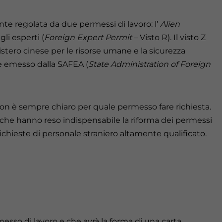
nte regolata da due permessi di lavoro: l’
Alien
gli esperti (
Foreign Expert Permit
– Visto R). Il visto Z
stero cinese per le risorse umane e la sicurezza
ne emesso dalla SAFEA (
State Administration of Foreign
on è sempre chiaro per quale permesso fare richiesta.
iche hanno reso indispensabile la riforma dei permessi
ichieste di personale straniero altamente qualificato.
sso di lavoro e che avrà la forma di una carta