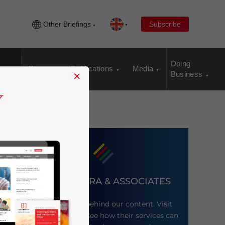
Other Briefings
Subscribe
Doing
Events
Publications
Media
×
Business
DEZAN SHIRA & ASSOCIATES
Meet the firm behind our content. Visit
their website to see how their services can