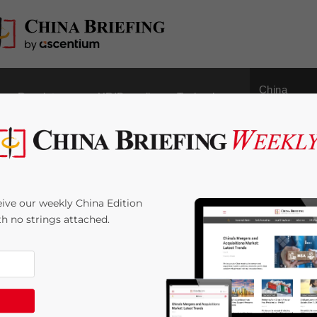
China
Regulatory
HR/Payroll
Technology
Outbound
lavoro per stranieri in
ive our weekly China Edition
ith no strings attached.
:
4
minutes
oreign