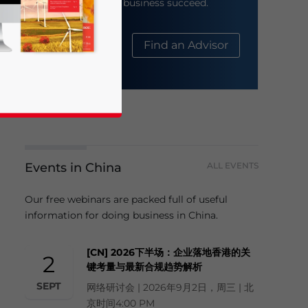
help your business succeed.
About Us
Find an Advisor
Events in China
ALL EVENTS
business news and updates for Asia!
Our free webinars are packed full of useful
information for doing business in China.
[CN] 2026下半场：企业落地香港的关
2
键考量与最新合规趋势解析
SEPT
网络研讨会 | 2026年9月2日，周三 | 北
京时间4:00 PM