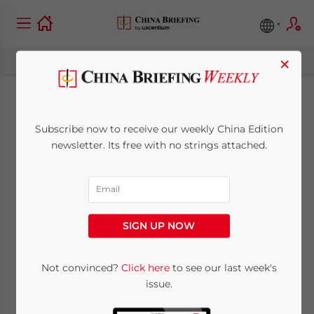
×
Il PIL cinese cresce
Subscribe now to receive our weekly China Edition
dell’11.9% nel primo
newsletter. Its free with no strings attached.
trimestre 2010,
l’indice dei prezzi al
SIGN UP NOW
consumo del 2.2%
Not convinced?
Click here
to see our last week's
issue.
April 15, 2010
Posted by
China Briefing
Reading Time:
2
minutes