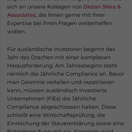
website. Please send me business news and updates for
sich an unsere Kollegen von
Dezan Shira &
Asia!
Associates
, die Ihnen gerne mit ihrer
Expertise bei Ihren Fragen weiterhelfen
- case sensitive
wollen.
Für ausländische Investoren beginnt das
Jahr des Drachen mit einer komplexen
Herausforderung. Am Jahresbeginn steht
nämlich die Jährliche Compliance an. Bevor
man Gewinne verteilen und repatriieren
kann, müssen ausländisch investierte
Unternehmen (FIEs) die Jährliche
Compliance abgeschlossen haben. Diese
schließt eine Wirtschaftsprüfung, die
Einreichung der Steuererklärung sowie eine
Betriebsprüfung mit ein. Einerseits wird