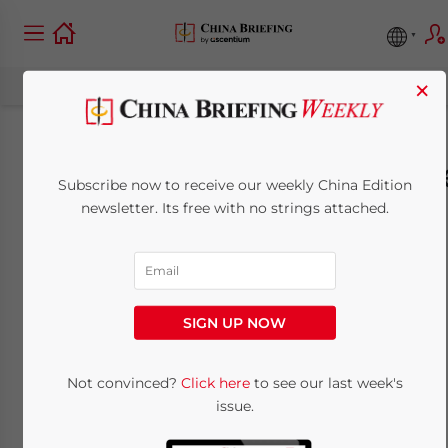
×
Januar/Februarausgab
Subscribe now to receive our weekly China Edition
der deutschen China
newsletter. Its free with no strings attached.
Briefing kostenlos für
Sie als pdf-Download
SIGN UP NOW
erhältlich
Not convinced?
Click here
to see our last week's
issue.
February 14, 2012
Posted by
China Briefing
Reading Time:
2
minutes