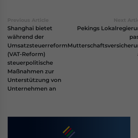
Previous Article
Next Arti
Shanghai bietet
Pekings Lokalregier
während der
pa
Umsatzsteuerreform
Mutterschaftsversicher
(VAT-Reform)
steuerpolitische
Maßnahmen zur
Unterstützung von
Unternehmen an