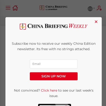
×
Kapitalmarkt in
Subscribe now to receive our weekly China Edition
China erhält
newsletter. Its free with no strings attached.
Dämpfer
November 24, 2009
Posted by
China Briefing
SIGN UP NOW
Reading Time:
< 1
minute
24. November – Der chinesische
Not convinced?
Click here
to see our last week's
issue.
Aktienmarkt verzeichnete seinen
stärksten Rückgang seit Ende August. Der