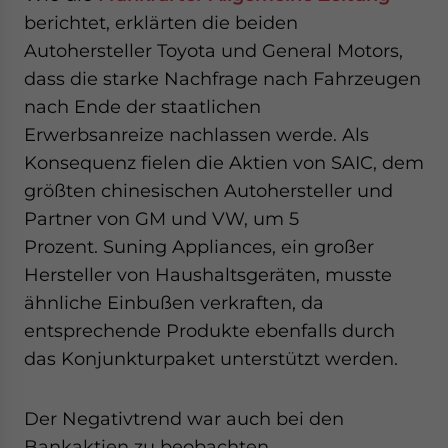
website. Please send me business news and updates
berichtet, erklärten die beiden
for Asia!
Autohersteller Toyota und General Motors,
dass die starke Nachfrage nach Fahrzeugen
- case sensitive
nach Ende der staatlichen
Erwerbsanreize nachlassen werde. Als
Konsequenz fielen die Aktien von SAIC, dem
größten chinesischen Autohersteller und
Partner von GM und VW, um 5
Prozent. Suning Appliances, ein großer
Hersteller von Haushaltsgeräten, musste
ähnliche Einbußen verkraften, da
entsprechende Produkte ebenfalls durch
das Konjunkturpaket unterstützt werden.
Der Negativtrend war auch bei den
Bankaktien zu beobachten.