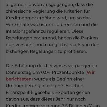
website. Please send me business news and updates
allgemein davon ausgegangen, dass die
for Asia!
chinesische Regierung die Kriterien für
Kreditnehmer erhöhen wird, um so das
- case sensitive
Wirtschaftswachstum zu bremsen und die
Inflationsgefahr zu regulieren. Diese
Regelungen erwartend, haben die Banken
nun versucht noch möglichst stark von den
bisherigen Regelungen zu profitieren.
Die Erhöhung des Leitzinses vergangenen
Donnerstag um 0.04 Prozentpunkte (
Wir
berichteten
) wurde als Beginn einer
Umorientierung in der chinesischen
Finanzpolitik gesehen. Experten gehen
davon aus, dass dieses Jahr nur noch
Kredite im Wert von rund 7.5 Billionen Yuan