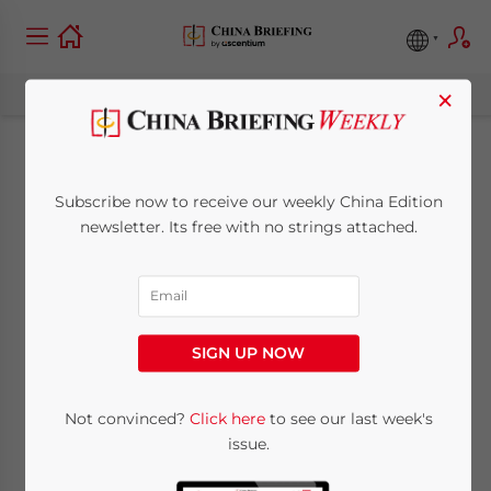
×
Kreditvergabe in der
Subscribe now to receive our weekly China Edition
ersten Woche auf
newsletter. Its free with no strings attached.
Rekordniveau
January 11, 2010
Posted by
China Briefing
SIGN UP NOW
Reading Time:
< 1
minute
11. Januar – In der ersten Woche des neuen
Not convinced?
Click here
to see our last week's
issue.
Jahres haben die chinesischen Banken
insgesamt 600 Milliarden Yuan (ca. Euro 61