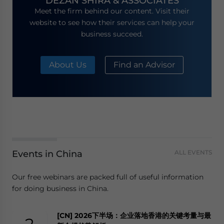
DEZAN SHIRA & ASSOCIATES
Meet the firm behind our content. Visit their
website to see how their services can help your
business succeed.
About Us
Find an Advisor
Events in China
ALL EVENTS
Our free webinars are packed full of useful information
for doing business in China.
[CN] 2026下半场：企业落地香港的关键考量与最