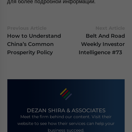
для более подробной информации.
Previous Article
Next Article
How to Understand
Belt And Road
China’s Common
Weekly Investor
Prosperity Policy
Intelligence #73
DEZAN SHIRA & ASSOCIATES
Meet the firm behind our content. Visit their
website to see how their services can help your
business succeed.