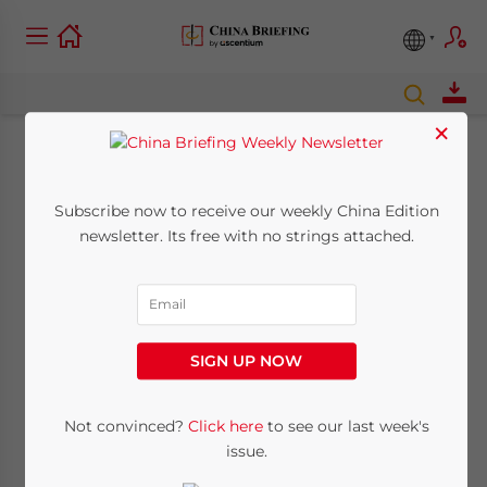
×
Крупнейшие
Subscribe now to receive our weekly China Edition
устойчивые
newsletter. Its free with no strings attached.
потребительские
тенденции Китая к
SIGN UP NOW
2022 году
Not convinced?
Click here
to see our last week's
March 22, 2022
Posted by
China Briefing
issue.
Reading Time:
6
minutes