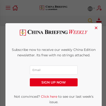
×
La Chine explique les
déductions d’impôt
Subscribe now to receive our weekly China Edition
newsletter. Its free with no strings attached.
sur le revenu des
entreprises
étrangères
SIGN UP NOW
Not convinced?
Click here
to see our last week's
January 6, 2010
Posted by
China Briefing
Reading Time:
< 1
minute
issue.