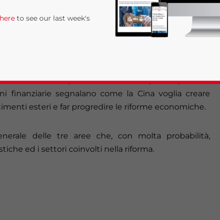
anghai, il premier cinese Li Keqiang, lo scorso 12
 here
to see our last week's
FTZ. Esse copriranno la baia di Bohai (Tianjin, Pechino
ncia del Fujian) e l’area del Pearl River delta (nel
one diversa da quella del resto del paese: pratiche
ni finanziarie segnalano come la Cina voglia creare
timenti esteri e far progredire le riforme economiche.
nerale delle tre aree che, con molta probabilità,
rivacy Policy
Statement for this website. Please send me 
iche ed i settori coinvolti nella riforma.
nsitive