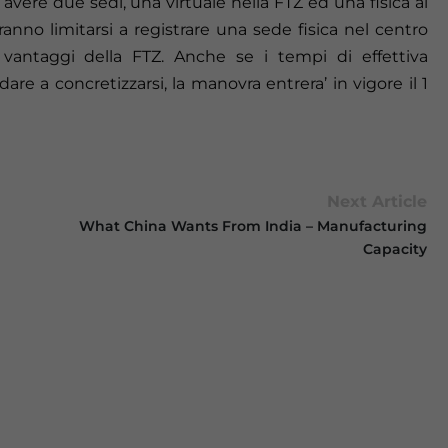
 avere due sedi, una virtuale nella FTZ ed una fisica al
ranno limitarsi a registrare una sede fisica nel centro
vantaggi della FTZ. Anche se i tempi di effettiva
re a concretizzarsi, la manovra entrera’ in vigore il 1
Next Article
What China Wants From India – Manufacturing
Capacity