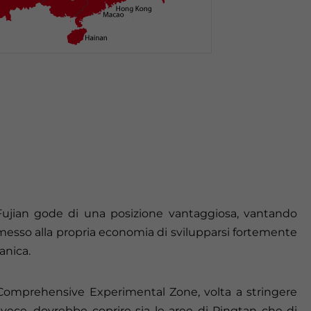
ujian gode di una posizione vantaggiosa, vantando
messo alla propria economia di svilupparsi fortemente
anica.
n Comprehensive Experimental Zone, volta a stringere
vece, dovrebbe coprire sia le aree di Pingtan che di