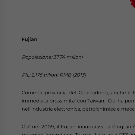
Fujian
Popolazione: 37.74 milioni
PIL: 2.175 trilioni RMB (2013)
Come la provincia del Guangdong, anche il F
immediata prossimita’ con Taiwan. Cio’ ha per
nell’industria elettronica, petrolchimica e mecc
Gia’ nel 2009, il Fujian inaugurava la Pingta
maggiori legami con Taiwan. La nuova FTZ, in