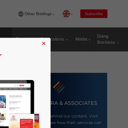
Other Briefings
Subscribe
Doing
Events
Publications
Media
×
Business
DEZAN SHIRA & ASSOCIATES
Meet the firm behind our content. Visit
their website to see how their services can