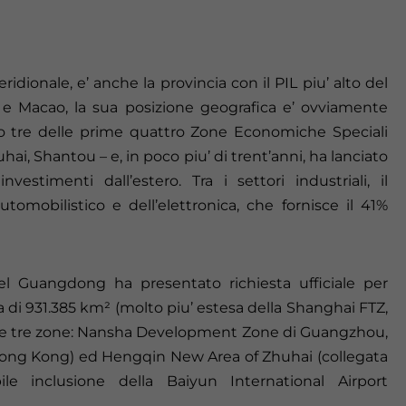
ionale, e’ anche la provincia con il PIL piu’ alto del
e Macao, la sua posizione geografica e’ ovviamente
ato tre delle prime quattro Zone Economiche Speciali
ai, Shantou – e, in poco piu’ di trent’anni, ha lanciato
nvestimenti dall’estero. Tra i settori industriali, il
tomobilistico e dell’elettronica, che fornisce il 41%
el Guangdong ha presentato richiesta ufficiale per
 di 931.385 km² (molto piu’ estesa della Shanghai FTZ,
re tre zone: Nansha Development Zone di Guangzhou,
Hong Kong) ed Hengqin New Area of Zhuhai (collegata
le inclusione della Baiyun International Airport