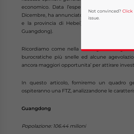
economico. Data l’esperienza positiva di Sh
Not convinced?
Click
Dicembre, ha annunciato il lancio di tre nuove 
issue.
e la provincia di Hebei), Xiamen (nella provi
Guangdong).
Ricordiamo come nella FTZ viga una legislazi
burocratiche più snelle ed alcune agevolazio
ancora maggiori opportunita’ per attirare inves
In questo articolo, forniremo un quadro ge
Yes, I have read the
P
ospiteranno una FTZ, analizzandone le caratterist
- case se
Guangdong
Popolazione: 106.44 milioni