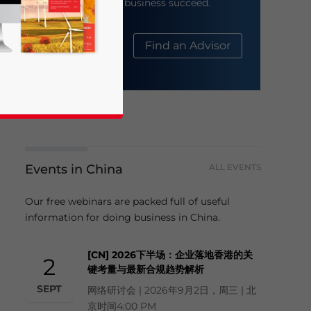
help your business succeed.
About Us
Find an Advisor
Events in China
ALL EVENTS
business news and updates for Asia!
Our free webinars are packed full of useful
information for doing business in China.
[CN] 2026下半场：企业落地香港的关
2
键考量与最新合规趋势解析
SEPT
网络研讨会 | 2026年9月2日，周三 | 北
京时间4:00 PM