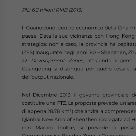
PIL: 6.2 trilioni RMB (2013)
Il Guangdong, centro economico della Cina merid
paese. Data la sua vicinanza con Hong Kong 
strategica: non a caso, la provincia ha ospit
(ZES) inaugurate negli anni ’80 – Shenzhen, Zhuh
22
Development Zones
, attraendo ingenti i
Guangdong si distingue per quello tessile, au
dell’output nazionale.
Nel Dicembre 2013, il governo provinciale d
costituire una FTZ. La proposta prevede un’area
di appena 28.78 km²) che andra’ a comprende
Qianhai New Area of Shenzhen (collegata ad 
con Macao). Inoltre, si prevede la possibi
Comprehensive Bonded Zone, a Guangzhou.