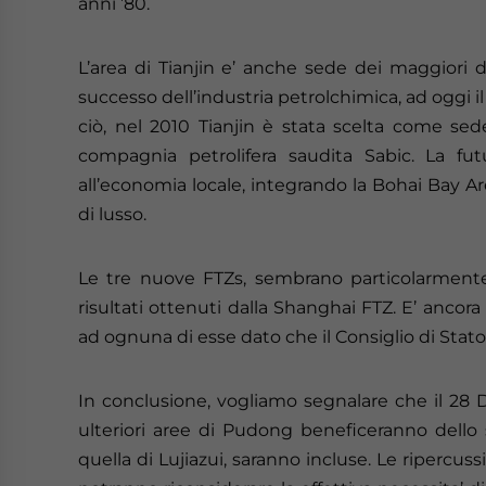
anni ’80.
L’area di Tianjin e’ anche sede dei maggiori de
successo dell’industria petrolchimica, ad oggi i
ciò, nel 2010 Tianjin è stata scelta come sed
compagnia petrolifera saudita Sabic. La fut
all’economia locale, integrando la Bohai Bay Are
di lusso.
Le tre nuove FTZs, sembrano particolarmente
risultati ottenuti dalla Shanghai FTZ. E’ ancor
ad ognuna di esse dato che il Consiglio di Stat
In conclusione, vogliamo segnalare che il 28 D
ulteriori aree di Pudong beneficeranno dello
quella di Lujiazui, saranno incluse. Le ripercussi