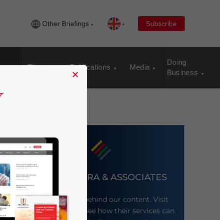
Other Briefings
Subscribe
Doing
Events
Publications
Media
×
Business
DEZAN SHIRA & ASSOCIATES
Meet the firm behind our content. Visit
their website to see how their services can