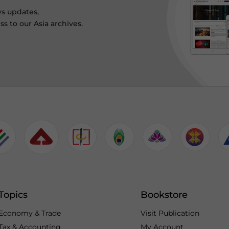
ws updates,
s to our Asia archives.
Topics
Bookstore
Economy & Trade
Visit Publication
Tax & Accounting
My Account