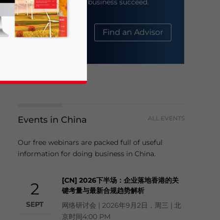
help your business succeed.
About Us
Find an Advisor
Events in China
ALL EVENTS
business news and updates for Asia!
Our free webinars are packed full of useful
information for doing business in China.
[CN] 2026下半场：企业落地香港的关
2
键考量与最新合规趋势解析
SEPT
网络研讨会 | 2026年9月2日，周三 | 北
京时间4:00 PM