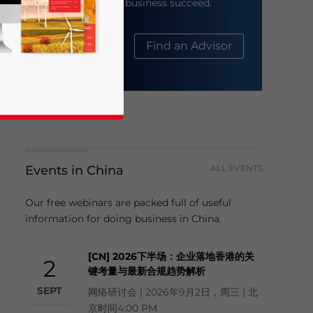
help your business succeed.
About Us
Find an Advisor
Events in China
ALL EVENTS
business news and updates for Asia!
Our free webinars are packed full of useful
information for doing business in China.
[CN] 2026下半场：企业落地香港的关
2
键考量与最新合规趋势解析
SEPT
网络研讨会 | 2026年9月2日，周三 | 北
京时间4:00 PM