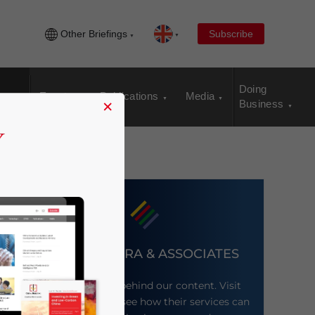
Other Briefings
Subscribe
Doing
Events
Publications
Media
×
Business
DEZAN SHIRA & ASSOCIATES
Meet the firm behind our content. Visit
their website to see how their services can