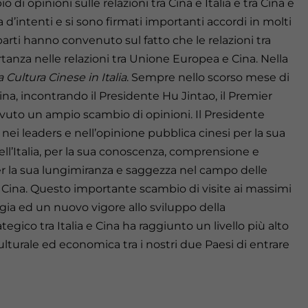
i opinioni sulle relazioni tra Cina e Italia e tra Cina e
d’intenti e si sono firmati importanti accordi in molti
parti hanno convenuto sul fatto che le relazioni tra
anza nelle relazioni tra Unione Europea e Cina. Nella
 Cultura Cinese in Italia
. Sempre nello scorso mese di
ina, incontrando il Presidente Hu Jintao, il Premier
 avuto un ampio scambio di opinioni. Il Presidente
ei leaders e nell’opinione pubblica cinesi per la sua
ll’Italia, per la sua conoscenza, comprensione e
er la sua lungimiranza e saggezza nel campo delle
 e Cina. Questo importante scambio di visite ai massimi
gia ed un nuovo vigore allo sviluppo della
ategico tra Italia e Cina ha raggiunto un livello più alto
ulturale ed economica tra i nostri due Paesi di entrare