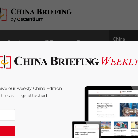
China
Regulatory
HR/Payroll
Technology
Outbound
 Italia e Cina ha ottime
ive our weekly China Edition
pi economico e
ith no strings attached.
e:
5
minutes