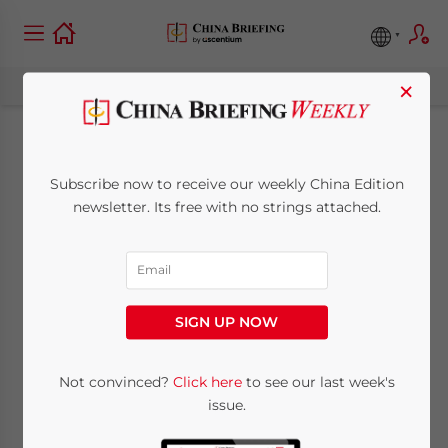
×
La escasez de
Subscribe now to receive our weekly China Edition
energía en China:
newsletter. Its free with no strings attached.
desafíos de hoy,
oportunidades de
SIGN UP NOW
mañana
Not convinced?
Click here
to see our last week's
issue.
May 19, 2011
Posted by
China Briefing
Reading Time:
3
minutes