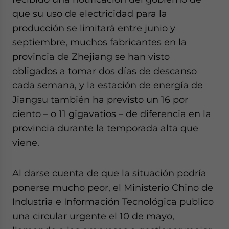
website. Please send me business news and updates
que su uso de electricidad para la
for Asia!
producción se limitará entre junio y
septiembre, muchos fabricantes en la
- case sensitive
provincia de Zhejiang se han visto
obligados a tomar dos días de descanso
cada semana, y la estación de energía de
Jiangsu también ha previsto un 16 por
ciento – o 11 gigavatios – de diferencia en la
provincia durante la temporada alta que
viene.
Al darse cuenta de que la situación podría
ponerse mucho peor, el Ministerio Chino de
Industria e Información Tecnológica publico
una circular urgente el 10 de mayo,