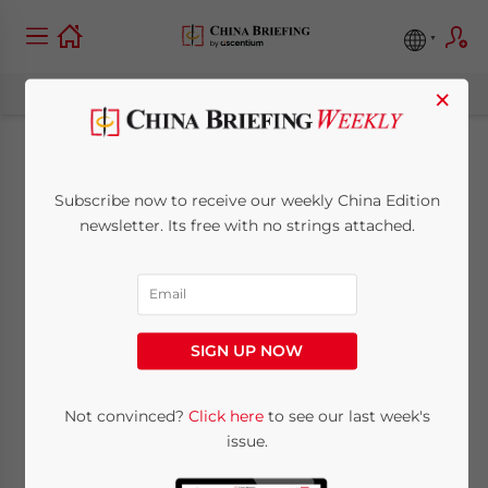
×
La Ley de
Subscribe now to receive our weekly China Edition
contaminación del
newsletter. Its free with no strings attached.
suelo de China:
nuevos requisitos
SIGN UP NOW
January 1, 2019
Posted by
Spanish Desk
Not convinced?
Click here
to see our last week's
Reading Time:
5
minutes
issue.
Por
Lauren Eiko Fujino