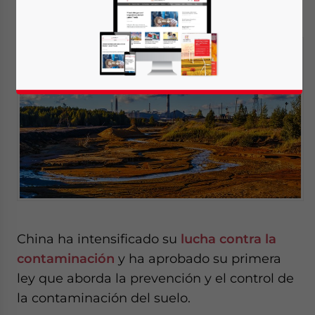
Traductor
Lorena Miera Ruiz
China ha intensificado su
lucha contra la
contaminación
y ha aprobado su primera
ley que aborda la prevención y el control de
la contaminación del suelo.
Yes, I have read the
Privacy Policy
Statement for this