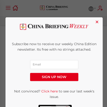
×
Lascia il capo di
Subscribe now to receive our weekly China Edition
Google Cina in prima
newsletter. Its free with no strings attached.
linea contro la
censura
SIGN UP NOW
September 6, 2009
Posted by
China Briefing
Not convinced?
Click here
to see our last week's
Reading Time:
< 1
minute
issue.
6 settembre – Carmine Saviano su