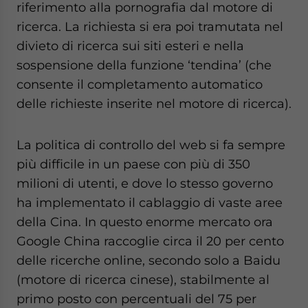
riferimento alla pornografia dal motore di
website. Please send me business news and updates
for Asia!
ricerca. La richiesta si era poi tramutata nel
divieto di ricerca sui siti esteri e nella
- case sensitive
sospensione della funzione ‘tendina’ (che
consente il completamento automatico
delle richieste inserite nel motore di ricerca).
La politica di controllo del web si fa sempre
più difficile in un paese con più di 350
milioni di utenti, e dove lo stesso governo
ha implementato il cablaggio di vaste aree
della Cina. In questo enorme mercato ora
Google China raccoglie circa il 20 per cento
delle ricerche online, secondo solo a Baidu
(motore di ricerca cinese), stabilmente al
primo posto con percentuali del 75 per