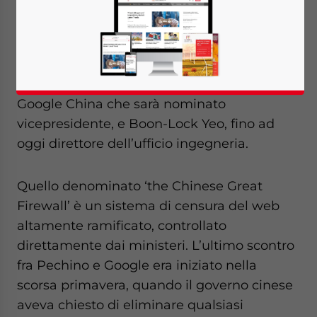
Repubblica
riporta la notizia delle dimissioni
di Kai-fu Lee da presidente di Google China,
e le contestualizza all’interno del clima di
censura del web in atto in Cina. A sostituirlo
saranno John Liu, direttore delle vendite di
Google China che sarà nominato
vicepresidente, e Boon-Lock Yeo, fino ad
oggi direttore dell’ufficio ingegneria.
Quello denominato ‘the Chinese Great
Firewall’ è un sistema di censura del web
altamente ramificato, controllato
direttamente dai ministeri. L’ultimo scontro
fra Pechino e Google era iniziato nella
scorsa primavera, quando il governo cinese
aveva chiesto di eliminare qualsiasi
Yes, I have read the
Privacy Policy
Statement for this