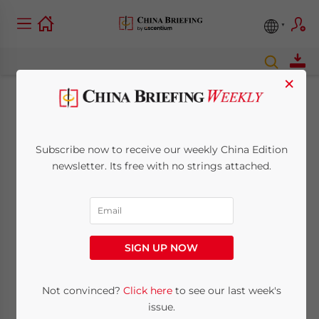
×
Les mesures de
l’ASEAN pour
Subscribe now to receive our weekly China Edition
newsletter. Its free with no strings attached.
développer le secteur
du tourisme
SIGN UP NOW
August 14, 2013
Posted by
China Briefing
Reading Time:
4
minutes
Not convinced?
Click here
to see our last week's
14 Août – Le tourisme semble être le
issue.