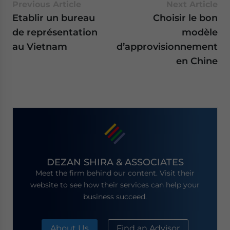
Previous Article
Next Article
Etablir un bureau
Choisir le bon
de représentation
modèle
au Vietnam
d’approvisionnement
en Chine
DEZAN SHIRA & ASSOCIATES
Meet the firm behind our content. Visit their
website to see how their services can help your
business succeed.
About Us
Find an Advisor