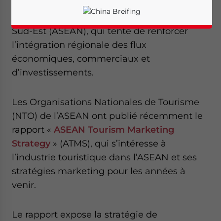
prochain secteur clé de développement
pour l’Association des Nations d’Asie du
Sud-Est (ASEAN), qui tente de renforcer
l’intégration régionale des flux
économiques, commerciaux et
d’investissements.
Les Organisations Nationales de Tourisme
(NTO) de l’ASEAN ont publié récemment le
rapport «
ASEAN Tourism Marketing
Strategy
» (ATMS), qui s’intéresse à
l’industrie touristique dans l’ASEAN et ses
stratégies marketing pour les années à
Yes, I have read the
Privacy Policy
Statement for this
venir.
website. Please send me business news and updates
for Asia!
Le rapport expose la stratégie de