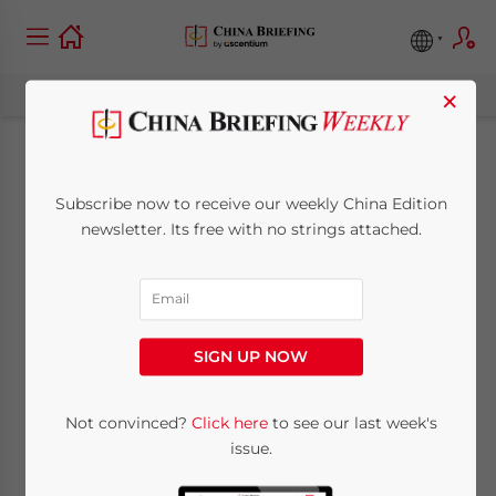
×
Licence
Subscribe now to receive our weekly China Edition
d’Exploitation Cinq-
newsletter. Its free with no strings attached.
en-Une : la Pression
Monte pour les
SIGN UP NOW
Sociétés Etrangères
en Chine
Not convinced?
Click here
to see our last week's
issue.