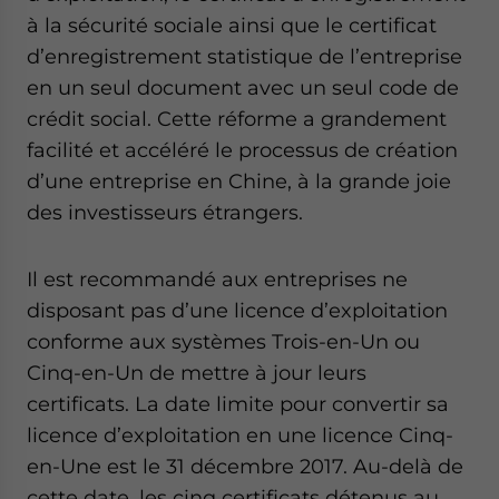
website. Please send me business news and updates
à la sécurité sociale ainsi que le certificat
for Asia!
d’enregistrement statistique de l’entreprise
en un seul document avec un seul code de
- case sensitive
crédit social. Cette réforme a grandement
facilité et accéléré le processus de création
d’une entreprise en Chine, à la grande joie
des investisseurs étrangers.
Il est recommandé aux entreprises ne
disposant pas d’une licence d’exploitation
conforme aux systèmes Trois-en-Un ou
Cinq-en-Un de mettre à jour leurs
certificats. La date limite pour convertir sa
licence d’exploitation en une licence Cinq-
en-Une est le 31 décembre 2017. Au-delà de
cette date, les cinq certificats détenus au