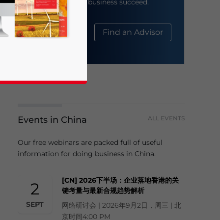
help your business succeed.
About Us
Find an Advisor
Events in China
ALL EVENTS
business news and updates for Asia!
Our free webinars are packed full of useful
information for doing business in China.
[CN] 2026下半场：企业落地香港的关
2
键考量与最新合规趋势解析
SEPT
网络研讨会 | 2026年9月2日，周三 | 北
京时间4:00 PM