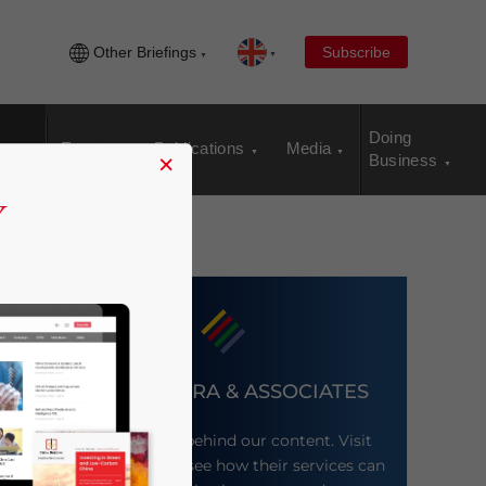
Other Briefings
Subscribe
Doing
Events
Publications
Media
×
Business
DEZAN SHIRA & ASSOCIATES
Meet the firm behind our content. Visit
their website to see how their services can