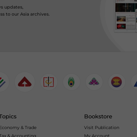
ws updates,
s to our Asia archives.
Topics
Bookstore
Economy & Trade
Visit Publication
Tax & Accounting
My Account