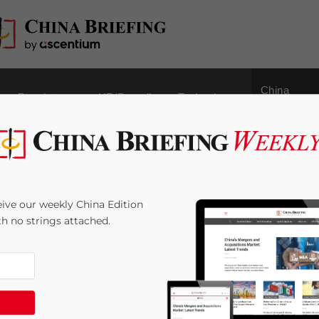
China
Regulatory
HR/Payroll
Technology
Outbound
en für die
ive our weekly China Edition
ith no strings attached.
 Time:
< 1
minute
at neue Richtlinien für die Werbung von