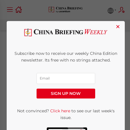
×
Nouvelles Sanctions
Subscribe now to receive our weekly China Edition
pour les Pollueurs en
newsletter. Its free with no strings attached.
Chine
July 14, 2015
Posted by
China Briefing
SIGN UP NOW
Reading Time:
5
minutes
Écrit
Not convinced?
Click here
to see our last week's
issue.
par: