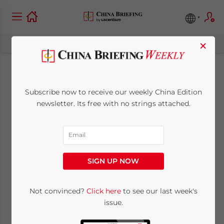
×
Nuova Legge sulla
Subscribe now to receive our weekly China Edition
pianificazione
newsletter. Its free with no strings attached.
familiare in Cina:
contenuti e
SIGN UP NOW
ripercussioni per gli
investitori esteri
Not convinced?
Click here
to see our last week's
issue.