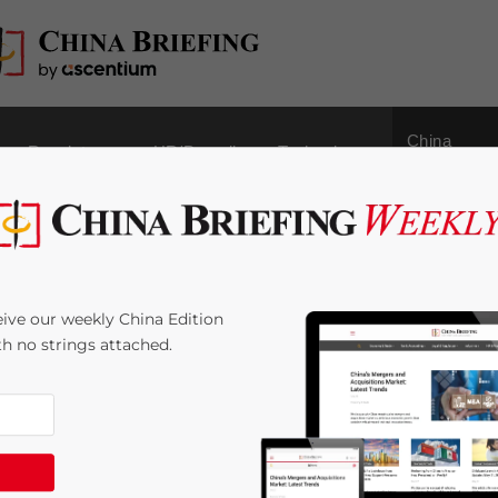
China
Regulatory
HR/Payroll
Technology
Outbound
kturierung eines
ive our weekly China Edition
hina
ith no strings attached.
4
minutes