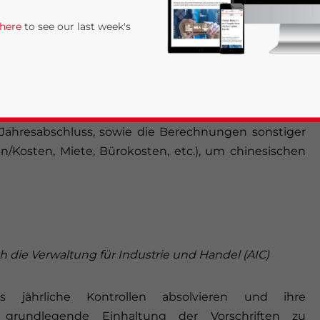
 here
to see our last week's
ahren müssen Unternehmen, die mit ausländischem
lärung (monatlich, quartalsweise und jährlich) bei den
Geschäftstätigkeit vorhanden und nur wenig Personal
en Jahresabschluss, sowie die Berechnungen sonstiger
/Kosten, Miete, Bürokosten, etc.), um chinesischen
rivacy Policy
Statement for this website. Please send me 
nsitive
h die Verwaltung für Industrie und Handel (AIC)
ährliche Kontrollen absolvieren und ihre
e grundlegende Einhaltung der Vorschriften zu