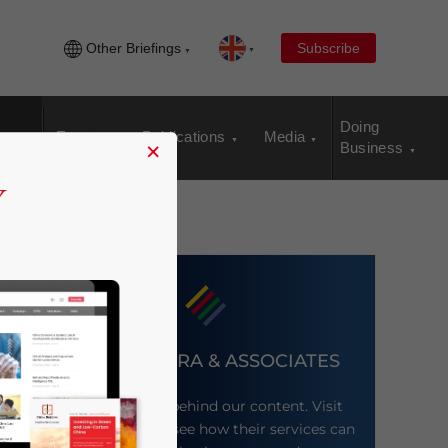
Other Briefings
Subscribe
Doing
Events
Publications
Media
×
Business
DEZAN SHIRA & ASSOCIATES
Meet the firm behind our content. Visit
their website to see how their services can