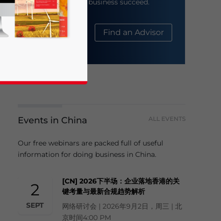
help your business succeed.
About Us
Find an Advisor
Events in China
ALL EVENTS
business news and updates for Asia!
Our free webinars are packed full of useful
information for doing business in China.
[CN] 2026下半场：企业落地香港的关
2
键考量与最新合规趋势解析
SEPT
网络研讨会 | 2026年9月2日，周三 | 北
京时间4:00 PM