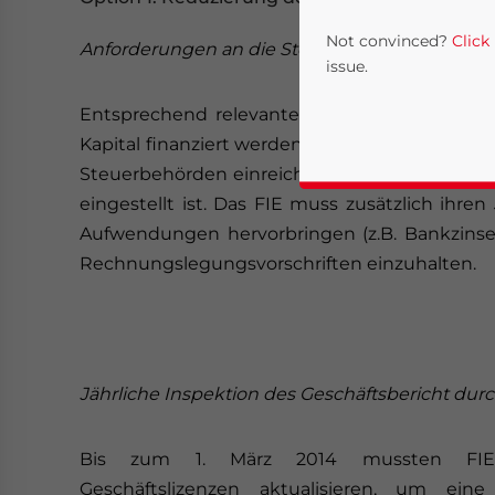
Not convinced?
Click
Anforderungen an die Steuererklärung
issue.
Entsprechend relevanter Gesetzte und Verf
Kapital finanziert werden (FIEs) ihre Steuererk
Steuerbehörden einreichen, auch falls keine 
eingestellt ist. Das FIE muss zusätzlich ihr
Aufwendungen hervorbringen (z.B. Bankzinsen
Rechnungslegungsvorschriften einzuhalten.
Yes, I have read the
P
- case se
Jährliche Inspektion des Geschäftsbericht durc
Bis zum 1. März 2014 mussten FIEs j
Geschäftslizenzen aktualisieren, um ein