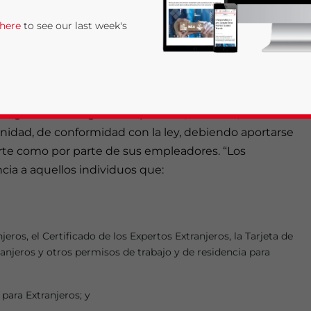
ipación en el Sistema de la Seguridad Social por parte
 here
to see our last week's
itorio de China (Medidas Provisionales), que entraron
en detalle las condiciones requeridas.
nales, los extranjeros que trabajan en China deben
os programas de seguros de pensión, médicos, de
nidad, de conformidad con la ley, debiendo aportarse
parte como por parte de sus empleadores. “Los
cia a aquellos individuos que:
rivacy Policy
Statement for this website. Please send me 
nsitive
ros, el Certificado de los Expertos Extranjeros, la Tarjeta de
anjeros y otros permisos de trabajo y de residencia para
ara Extranjeros; y