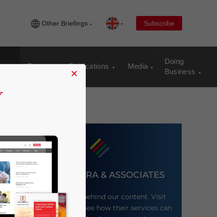
Other Briefings
Subscribe
Doing
Events
Publications
Media
×
Business
DEZAN SHIRA & ASSOCIATES
Meet the firm behind our content. Visit
their website to see how their services can