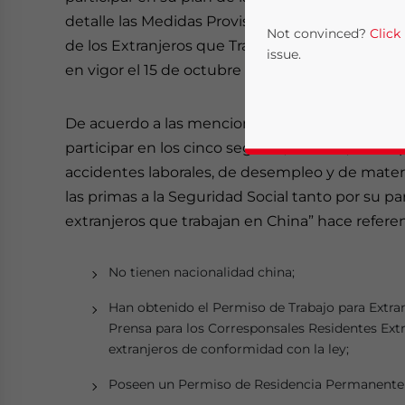
detalle las Medidas Provisionales para la Partic
Not convinced?
Click
de los Extranjeros que Trabajan dentro del Terr
issue.
en vigor el 15 de octubre de 2011 y expusieron 
De acuerdo a las mencionadas Medidas Provisio
participar en los cinco seguros, es decir, en l
accidentes laborales, de desempleo y de mater
las primas a la Seguridad Social tanto por su 
extranjeros que trabajan en China” hace referen
Yes, I have read the
P
No tienen nacionalidad china;
- case se
Han obtenido el Permiso de Trabajo para Extranje
Prensa para los Corresponsales Residentes Extr
extranjeros de conformidad con la ley;
Poseen un Permiso de Residencia Permanente p