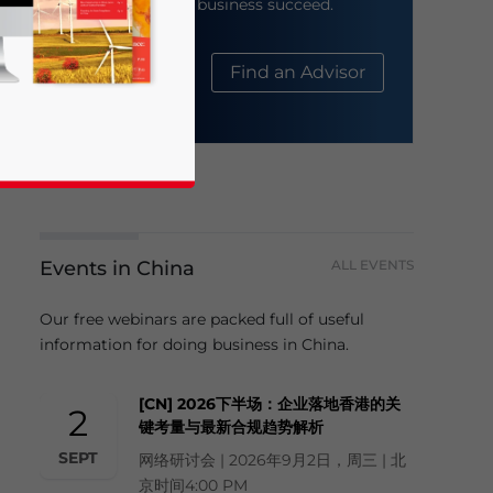
help your business succeed.
About Us
Find an Advisor
Events in China
ALL EVENTS
business news and updates for Asia!
Our free webinars are packed full of useful
information for doing business in China.
[CN] 2026下半场：企业落地香港的关
2
键考量与最新合规趋势解析
SEPT
网络研讨会 | 2026年9月2日，周三 | 北
京时间4:00 PM